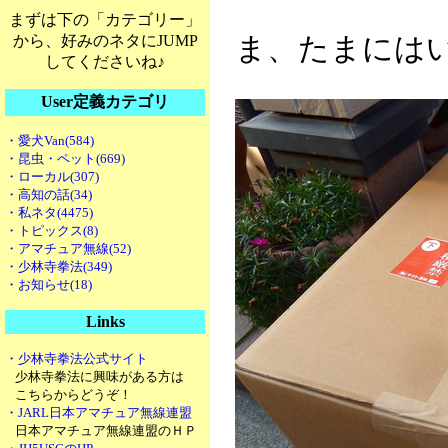
まずは下の「カテゴリー」
から、好みのネタにJUMP
ま、たまには
してくださいね♪
User定義カテゴリ
・愛犬Van(584)
・昆虫・ペット(669)
・ローカル(307)
・高知の話(34)
・私ネタ(4475)
・トピックス(8)
・アマチュア無線(52)
・少林寺拳法(349)
・お知らせ(18)
Links
・少林寺拳法公式サイト
少林寺拳法に興味がある方は
こちらからどうぞ！
・JARL日本アマチュア無線連盟
日本アマチュア無線連盟のＨＰ