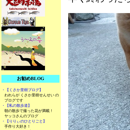
お勧めBLOG
・【くさか里樹ブログ】
われらが くさか里樹せんせい の
ブログです
・【私の散歩道】
朝の散歩で撮った花が満載！
ヤッコさんのブログ
・【りりぃのひとりごと】
手作り大好き！