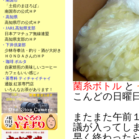
・南国市
「土佐のまほろば」
南国市の公式ＨＰ
・高知県
高知県庁の公式ＨＰ
・JARL高知県支部
日本アマチュア無線連盟
高知県支部のＨＰ
・下井倶楽部
少林寺拳法・釣り・酒が大好き
ＨＯＮＤＡさんのＨＰ
・珈琲 ポルタ
自家焙煎の美味しいコーヒー
カフェもいい感じ♪
・茶専科 ティチャイチャイ
菌糸ボトル
と
通販 紅茶専門店
いろんなお茶があります！
こんどの日曜
またまた午前
議が入ってし
早く終わった