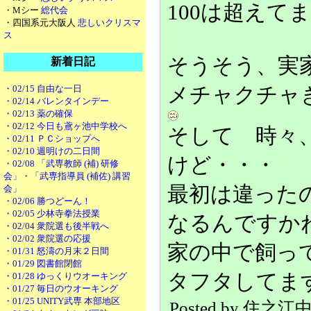
100は超えて
・Mシー
総代会
・四国系元大阪人
悲しいクリスマ
ス
そうそう、実
新着日記
・02/15 自由な一日
メチャクチャ
・02/14 バレンタインデー
・02/13 薬の確保
・02/12 今日も鳶ヶ池中学校へ
そして 時々
・02/11 ＰＣショップへ
・02/10 週明けの二日間
けど・・・
・02/08 「武専教師 (補) 研修
会」・「武専指導員 (補佐) 講習
最初は違った
会」
・02/06 勝つどーん！
・02/05 少林寺拳法授業
なるんですか
・02/04 衆院選も後半戦へ
・02/02 衆院選の応援
家の中で飼っ
・01/31 怒濤の月末２日間
・01/29 図書館閉館
タフタしてま
・01/28 ゆっくりウオーキング
・01/27 毎日のウオーキング
・01/25 UNITY武専 本部地区
Posted by 住之江