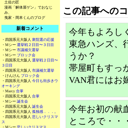
土佐の匠
漫画「解体屋ゲン」でおなじ
この記事への
み、
曳家・岡本くんのブログ
新着コメント
今年もよろし
・四国系元大阪人
衆院選の応援
東急ハンズ、
・Mシー
選挙戦２日目〜３日目
・Mシー
市議補欠選挙
うか？
・Mシー
ブロック会
・四国系元大阪人
選挙戦２日目〜
３日目
帯屋町もすっ
・四国系元大阪人
市議補欠選挙
・けんけん
ブロック会
VAN君には
・四国系元大阪人
今日も街歩きウ
オーキング
・Marcy
合掌
・四国系元大阪人
合掌
・Mシー
誕生会
・四国系元大阪人
誕生会
今年お初の献
・四国系元大阪人
孤独感．．．。
・四国系元大阪人
悲しいクリスマ
ところで・・
ス
・Mシー
悲しいクリスマス