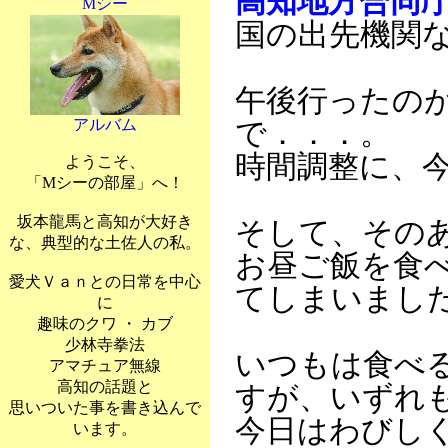
高知地方合同
Mシー
国の出先機関
午後行ったの
アルバム
で．．．。
時間調整に、
ようこそ、
「Mシーの部屋」へ！
坂本龍馬と高知が大好き
そして、その
な、典型的な土佐人の私。
お昼ご飯を食
愛犬Ｖａｎとの日常を中心
てしまいまし
に
趣味のクワ ・ カブ
少林寺拳法
いつもは食べ
アマチュア無線
高知の話題と
すが、いずれ
思いついた事を書き込んで
今日はわびし
います。