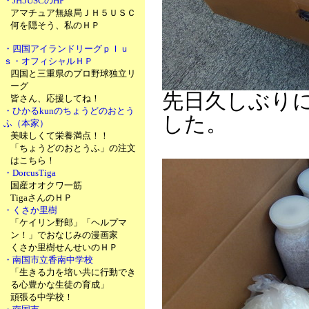
・JH5USCのHP
アマチュア無線局ＪＨ５ＵＳＣ
何を隠そう、私のＨＰ
・四国アイランドリーグｐｌｕ
ｓ・オフィシャルＨＰ
四国と三重県のプロ野球独立リ
ーグ
先日久しぶり
皆さん、応援してね！
・ひかるkunのちょうどのおとう
した。
ふ（本家）
美味しくて栄養満点！！
「ちょうどのおとうふ」の注文
はこちら！
・DorcusTiga
国産オオクワ一筋
TigaさんのＨＰ
・くさか里樹
「ケイリン野郎」「ヘルプマ
ン！」でおなじみの漫画家
くさか里樹せんせいのＨＰ
・南国市立香南中学校
「生きる力を培い共に行動でき
る心豊かな生徒の育成」
頑張る中学校！