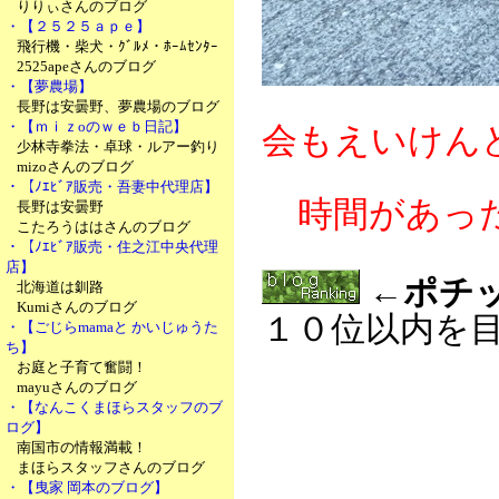
りりぃさんのブログ
・【２５２５ａｐｅ】
飛行機・柴犬・ｸﾞﾙﾒ・ﾎｰﾑｾﾝﾀｰ
2525apeさんのブログ
・【夢農場】
長野は安曇野、夢農場のブログ
・【ｍｉｚoのｗｅｂ日記】
会もえいけん
少林寺拳法・卓球・ルアー釣り
mizoさんのブログ
・【ﾉｴﾋﾞｱ販売・吾妻中代理店】
時間があった
長野は安曇野
こたろうははさんのブログ
・【ﾉｴﾋﾞｱ販売・住之江中央代理
店】
←ポチッ
北海道は釧路
Kumiさんのブログ
１０位以内を
・【ごじらmamaと かいじゅうた
ち】
お庭と子育て奮闘！
mayuさんのブログ
・【なんこくまほらスタッフのブ
ログ】
南国市の情報満載！
まほらスタッフさんのブログ
・【曳家 岡本のブログ】