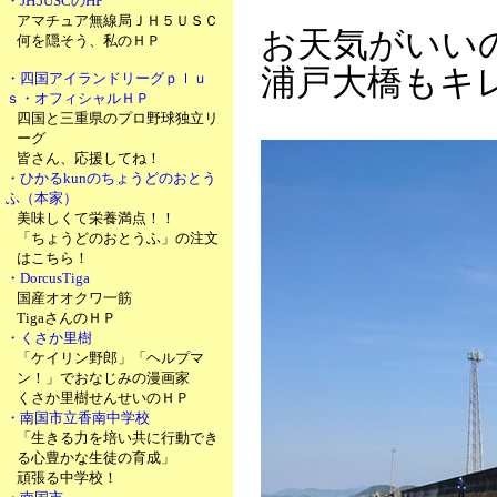
・JH5USCのHP
アマチュア無線局ＪＨ５ＵＳＣ
お天気がいい
何を隠そう、私のＨＰ
浦戸大橋もキ
・四国アイランドリーグｐｌｕ
ｓ・オフィシャルＨＰ
四国と三重県のプロ野球独立リ
ーグ
皆さん、応援してね！
・ひかるkunのちょうどのおとう
ふ（本家）
美味しくて栄養満点！！
「ちょうどのおとうふ」の注文
はこちら！
・DorcusTiga
国産オオクワ一筋
TigaさんのＨＰ
・くさか里樹
「ケイリン野郎」「ヘルプマ
ン！」でおなじみの漫画家
くさか里樹せんせいのＨＰ
・南国市立香南中学校
「生きる力を培い共に行動でき
る心豊かな生徒の育成」
頑張る中学校！