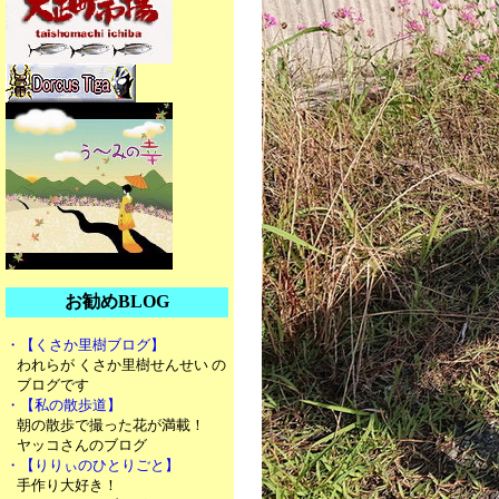
お勧めBLOG
・【くさか里樹ブログ】
われらが くさか里樹せんせい の
ブログです
・【私の散歩道】
朝の散歩で撮った花が満載！
ヤッコさんのブログ
・【りりぃのひとりごと】
手作り大好き！