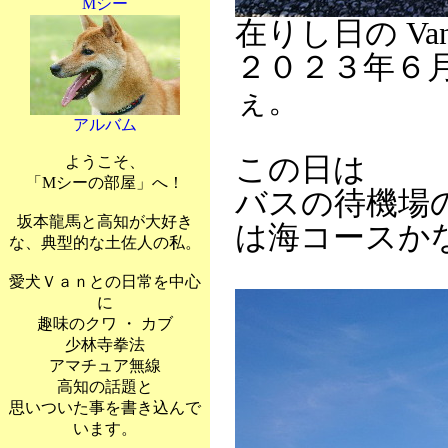
Mシー
在りし日の Va
２０２３年６
ぇ。
アルバム
この日は
ようこそ、
「Mシーの部屋」へ！
バスの待機場
坂本龍馬と高知が大好き
は海コースか
な、典型的な土佐人の私。
愛犬Ｖａｎとの日常を中心
に
趣味のクワ ・ カブ
少林寺拳法
アマチュア無線
高知の話題と
思いついた事を書き込んで
います。