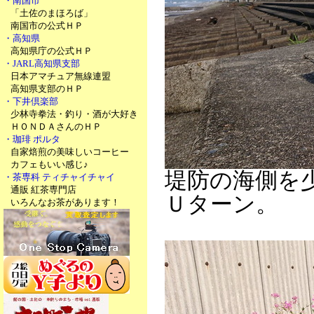
・南国市
「土佐のまほろば」
南国市の公式ＨＰ
・高知県
高知県庁の公式ＨＰ
・JARL高知県支部
日本アマチュア無線連盟
高知県支部のＨＰ
・下井倶楽部
少林寺拳法・釣り・酒が大好き
ＨＯＮＤＡさんのＨＰ
・珈琲 ポルタ
自家焙煎の美味しいコーヒー
カフェもいい感じ♪
堤防の海側を
・茶専科 ティチャイチャイ
通販 紅茶専門店
Ｕターン。
いろんなお茶があります！