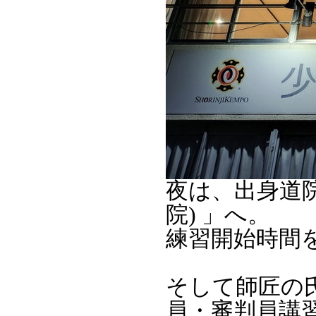
夜は、出身道院
院) 」へ。
練習開始時間
そして師匠の
員・審判員講