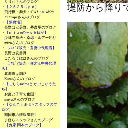
りりぃさんのブログ
堤防から降り
・【２５２５ａｐｅ】
飛行機・柴犬・ｸﾞﾙﾒ・ﾎｰﾑｾﾝﾀｰ
2525apeさんのブログ
・【夢農場】
長野は安曇野、夢農場のブログ
・【ｍｉｚoのｗｅｂ日記】
少林寺拳法・卓球・ルアー釣り
mizoさんのブログ
・【ﾉｴﾋﾞｱ販売・吾妻中代理店】
長野は安曇野
こたろうははさんのブログ
・【ﾉｴﾋﾞｱ販売・住之江中央代理
店】
北海道は釧路
Kumiさんのブログ
・【ごじらmamaと かいじゅうた
ち】
お庭と子育て奮闘！
mayuさんのブログ
・【なんこくまほらスタッフのブ
ログ】
南国市の情報満載！
まほらスタッフさんのブログ
・【曳家 岡本のブログ】