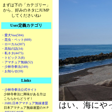
まずは下の「カテゴリー」
から、好みのネタにJUMP
してくださいね♪
User定義カテゴリ
・愛犬Van(584)
・昆虫・ペット(669)
・ローカル(307)
・高知の話(34)
・私ネタ(4475)
・トピックス(8)
・アマチュア無線(52)
・少林寺拳法(349)
・お知らせ(18)
Links
・少林寺拳法公式サイト
少林寺拳法に興味がある方は
こちらからどうぞ！
はい、海にや
・JARL日本アマチュア無線連盟
日本アマチュア無線連盟のＨＰ