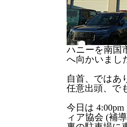
ハニーを南国
へ向かいまし
自首、ではあ
任意出頭、で
今日は 4:0
ィア協会 (補
裏の駐車場に