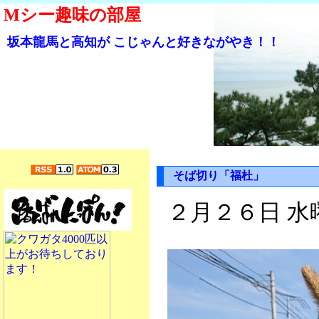
Mシー趣味の部屋
坂本龍馬と高知が こじゃんと好きながやき！！
そば切り「福杜」
２月２６日 水