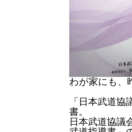
わが家にも、
「日本武道協議
書。
日本武道協議
武道指導書」