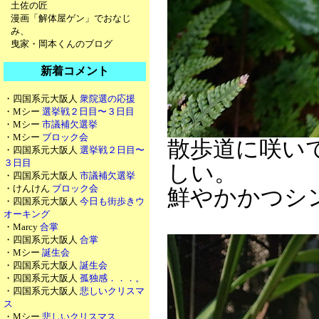
土佐の匠
漫画「解体屋ゲン」でおなじ
み、
曳家・岡本くんのブログ
新着コメント
・四国系元大阪人
衆院選の応援
・Mシー
選挙戦２日目〜３日目
・Mシー
市議補欠選挙
・Mシー
ブロック会
散歩道に咲い
・四国系元大阪人
選挙戦２日目〜
３日目
しい。
・四国系元大阪人
市議補欠選挙
・けんけん
ブロック会
鮮やかかつシ
・四国系元大阪人
今日も街歩きウ
オーキング
・Marcy
合掌
・四国系元大阪人
合掌
・Mシー
誕生会
・四国系元大阪人
誕生会
・四国系元大阪人
孤独感．．．。
・四国系元大阪人
悲しいクリスマ
ス
・Mシー
悲しいクリスマス