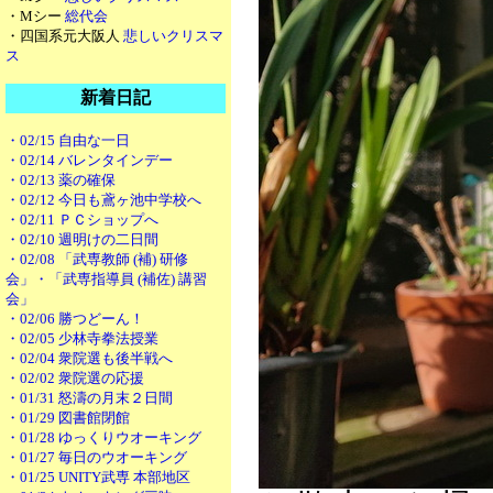
・Mシー
総代会
・四国系元大阪人
悲しいクリスマ
ス
新着日記
・02/15 自由な一日
・02/14 バレンタインデー
・02/13 薬の確保
・02/12 今日も鳶ヶ池中学校へ
・02/11 ＰＣショップへ
・02/10 週明けの二日間
・02/08 「武専教師 (補) 研修
会」・「武専指導員 (補佐) 講習
会」
・02/06 勝つどーん！
・02/05 少林寺拳法授業
・02/04 衆院選も後半戦へ
・02/02 衆院選の応援
・01/31 怒濤の月末２日間
・01/29 図書館閉館
・01/28 ゆっくりウオーキング
・01/27 毎日のウオーキング
・01/25 UNITY武専 本部地区