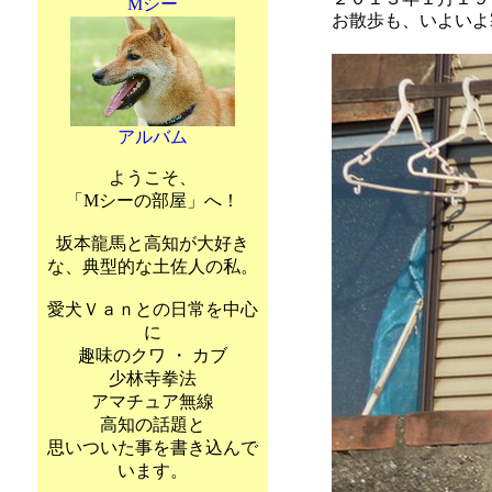
Mシー
お散歩も、いよいよ
アルバム
ようこそ、
「Mシーの部屋」へ！
坂本龍馬と高知が大好き
な、典型的な土佐人の私。
愛犬Ｖａｎとの日常を中心
に
趣味のクワ ・ カブ
少林寺拳法
アマチュア無線
高知の話題と
思いついた事を書き込んで
います。