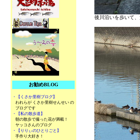
後川沿いを歩いて、
お勧めBLOG
・【くさか里樹ブログ】
われらが くさか里樹せんせい の
ブログです
・【私の散歩道】
朝の散歩で撮った花が満載！
ヤッコさんのブログ
・【りりぃのひとりごと】
手作り大好き！