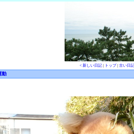
< 新しい日記
|
トップ
|
古い日記
運動