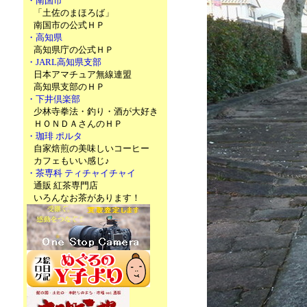
・南国市
「土佐のまほろば」
南国市の公式ＨＰ
・高知県
高知県庁の公式ＨＰ
・JARL高知県支部
日本アマチュア無線連盟
高知県支部のＨＰ
・下井倶楽部
少林寺拳法・釣り・酒が大好き
ＨＯＮＤＡさんのＨＰ
・珈琲 ポルタ
自家焙煎の美味しいコーヒー
カフェもいい感じ♪
・茶専科 ティチャイチャイ
通販 紅茶専門店
いろんなお茶があります！