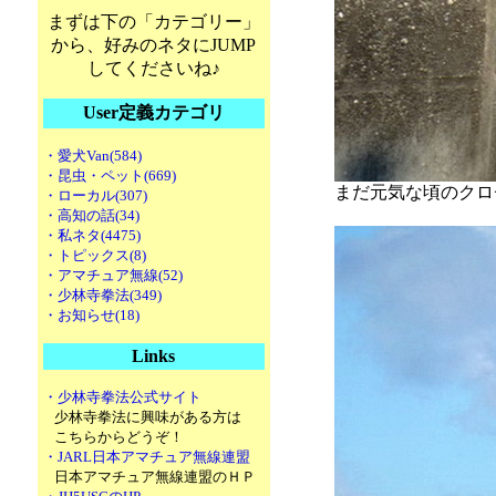
まずは下の「カテゴリー」
から、好みのネタにJUMP
してくださいね♪
User定義カテゴリ
・愛犬Van(584)
・昆虫・ペット(669)
まだ元気な頃のクロ
・ローカル(307)
・高知の話(34)
・私ネタ(4475)
・トピックス(8)
・アマチュア無線(52)
・少林寺拳法(349)
・お知らせ(18)
Links
・少林寺拳法公式サイト
少林寺拳法に興味がある方は
こちらからどうぞ！
・JARL日本アマチュア無線連盟
日本アマチュア無線連盟のＨＰ