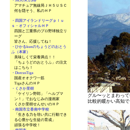
・JH5USCのHP
アマチュア無線局ＪＨ５ＵＳＣ
何を隠そう、私のＨＰ
・四国アイランドリーグｐｌｕ
ｓ・オフィシャルＨＰ
四国と三重県のプロ野球独立リ
ーグ
皆さん、応援してね！
・ひかるkunのちょうどのおとう
ふ（本家）
美味しくて栄養満点！！
「ちょうどのおとうふ」の注文
はこちら！
・DorcusTiga
国産オオクワ一筋
TigaさんのＨＰ
・くさか里樹
「ケイリン野郎」「ヘルプマ
グル〜ッとまわって
ン！」でおなじみの漫画家
比較的暖かい高知で
くさか里樹せんせいのＨＰ
・南国市立香南中学校
「生きる力を培い共に行動でき
る心豊かな生徒の育成」
頑張る中学校！