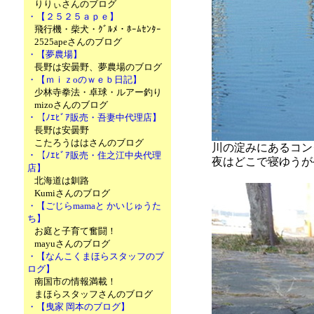
りりぃさんのブログ
・【２５２５ａｐｅ】
飛行機・柴犬・ｸﾞﾙﾒ・ﾎｰﾑｾﾝﾀｰ
2525apeさんのブログ
・【夢農場】
長野は安曇野、夢農場のブログ
・【ｍｉｚoのｗｅｂ日記】
少林寺拳法・卓球・ルアー釣り
mizoさんのブログ
・【ﾉｴﾋﾞｱ販売・吾妻中代理店】
長野は安曇野
こたろうははさんのブログ
川の淀みにあるコン
・【ﾉｴﾋﾞｱ販売・住之江中央代理
夜はどこで寝ゆうが
店】
北海道は釧路
Kumiさんのブログ
・【ごじらmamaと かいじゅうた
ち】
お庭と子育て奮闘！
mayuさんのブログ
・【なんこくまほらスタッフのブ
ログ】
南国市の情報満載！
まほらスタッフさんのブログ
・【曳家 岡本のブログ】