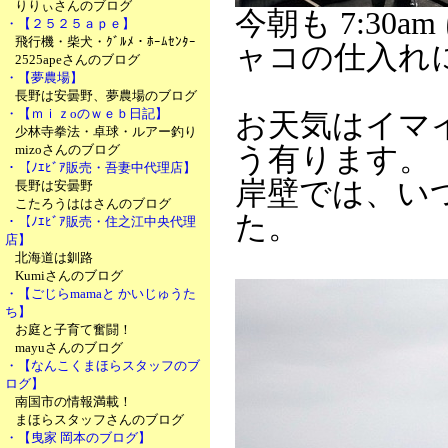
りりぃさんのブログ
今朝も 7:3
・【２５２５ａｐｅ】
飛行機・柴犬・ｸﾞﾙﾒ・ﾎｰﾑｾﾝﾀｰ
ャコの仕入れ
2525apeさんのブログ
・【夢農場】
長野は安曇野、夢農場のブログ
・【ｍｉｚoのｗｅｂ日記】
お天気はイマ
少林寺拳法・卓球・ルアー釣り
mizoさんのブログ
う有ります。
・【ﾉｴﾋﾞｱ販売・吾妻中代理店】
岸壁では、い
長野は安曇野
こたろうははさんのブログ
た。
・【ﾉｴﾋﾞｱ販売・住之江中央代理
店】
北海道は釧路
Kumiさんのブログ
・【ごじらmamaと かいじゅうた
ち】
お庭と子育て奮闘！
mayuさんのブログ
・【なんこくまほらスタッフのブ
ログ】
南国市の情報満載！
まほらスタッフさんのブログ
・【曳家 岡本のブログ】