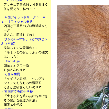
・JH5USCのHP
アマチュア無線局ＪＨ５ＵＳＣ
何を隠そう、私のＨＰ
・四国アイランドリーグｐｌｕ
ｓ・オフィシャルＨＰ
四国と三重県のプロ野球独立リ
ーグ
皆さん、応援してね！
・ひかるkunのちょうどのおとう
ふ（本家）
美味しくて栄養満点！！
「ちょうどのおとうふ」の注文
はこちら！
・DorcusTiga
国産オオクワ一筋
TigaさんのＨＰ
・くさか里樹
「ケイリン野郎」「ヘルプマ
ン！」でおなじみの漫画家
くさか里樹せんせいのＨＰ
・南国市立香南中学校
「生きる力を培い共に行動でき
る心豊かな生徒の育成」
頑張る中学校！