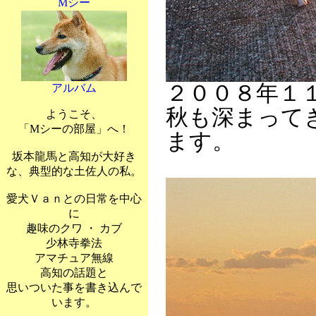
Mシー
２００８年１
アルバム
秋も深まって
ようこそ、
「Mシーの部屋」へ！
ます。
坂本龍馬と高知が大好き
な、典型的な土佐人の私。
愛犬Ｖａｎとの日常を中心
に
趣味のクワ ・ カブ
少林寺拳法
アマチュア無線
高知の話題と
思いついた事を書き込んで
います。