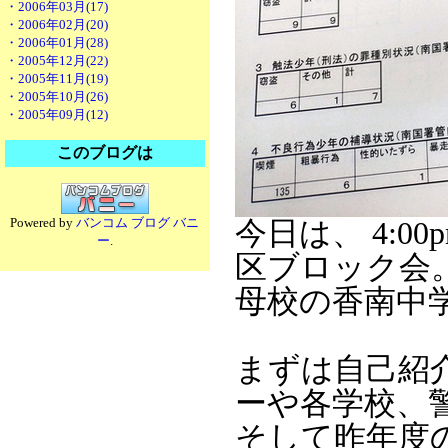
・2006年03月(17)
・2006年02月(20)
・2006年01月(28)
・2005年12月(22)
・2005年11月(19)
・2005年10月(26)
・2005年09月(12)
このブログは
Powered by
バンコム ブログ バニ
今日は、 4:
ー
.
区ブロック会
母校の香南中
まずは自己紹
ーや各学校、
そして昨年度