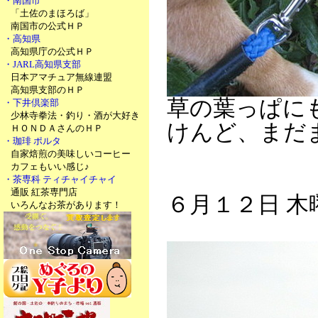
・南国市
「土佐のまほろば」
南国市の公式ＨＰ
・高知県
高知県庁の公式ＨＰ
・JARL高知県支部
日本アマチュア無線連盟
高知県支部のＨＰ
草の葉っぱに
・下井倶楽部
少林寺拳法・釣り・酒が大好き
けんど、まだ
ＨＯＮＤＡさんのＨＰ
・珈琲 ポルタ
自家焙煎の美味しいコーヒー
カフェもいい感じ♪
・茶専科 ティチャイチャイ
通販 紅茶専門店
６月１２日 木
いろんなお茶があります！