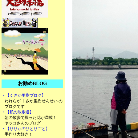
お勧めBLOG
・【くさか里樹ブログ】
われらが くさか里樹せんせい の
ブログです
・【私の散歩道】
朝の散歩で撮った花が満載！
ヤッコさんのブログ
・【りりぃのひとりごと】
手作り大好き！