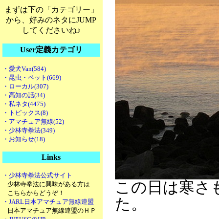
まずは下の「カテゴリー」
から、好みのネタにJUMP
してくださいね♪
User定義カテゴリ
・愛犬Van(584)
・昆虫・ペット(669)
・ローカル(307)
・高知の話(34)
・私ネタ(4475)
・トピックス(8)
・アマチュア無線(52)
・少林寺拳法(349)
・お知らせ(18)
Links
・少林寺拳法公式サイト
この日は寒さ
少林寺拳法に興味がある方は
こちらからどうぞ！
た。
・JARL日本アマチュア無線連盟
日本アマチュア無線連盟のＨＰ