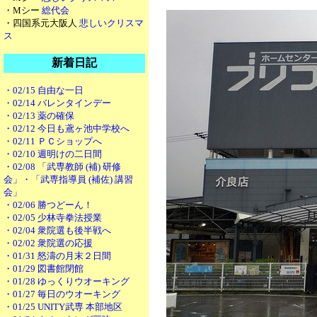
・Mシー
総代会
・四国系元大阪人
悲しいクリスマ
ス
新着日記
・02/15 自由な一日
・02/14 バレンタインデー
・02/13 薬の確保
・02/12 今日も鳶ヶ池中学校へ
・02/11 ＰＣショップへ
・02/10 週明けの二日間
・02/08 「武専教師 (補) 研修
会」・「武専指導員 (補佐) 講習
会」
・02/06 勝つどーん！
・02/05 少林寺拳法授業
・02/04 衆院選も後半戦へ
・02/02 衆院選の応援
・01/31 怒濤の月末２日間
・01/29 図書館閉館
・01/28 ゆっくりウオーキング
・01/27 毎日のウオーキング
・01/25 UNITY武専 本部地区