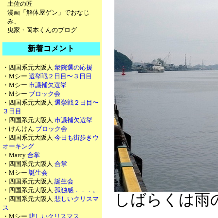
土佐の匠
漫画「解体屋ゲン」でおなじ
み、
曳家・岡本くんのブログ
新着コメント
・四国系元大阪人
衆院選の応援
・Mシー
選挙戦２日目〜３日目
・Mシー
市議補欠選挙
・Mシー
ブロック会
・四国系元大阪人
選挙戦２日目〜
３日目
・四国系元大阪人
市議補欠選挙
・けんけん
ブロック会
・四国系元大阪人
今日も街歩きウ
オーキング
・Marcy
合掌
・四国系元大阪人
合掌
・Mシー
誕生会
・四国系元大阪人
誕生会
・四国系元大阪人
孤独感．．．。
しばらくは雨
・四国系元大阪人
悲しいクリスマ
ス
・Mシー
悲しいクリスマス