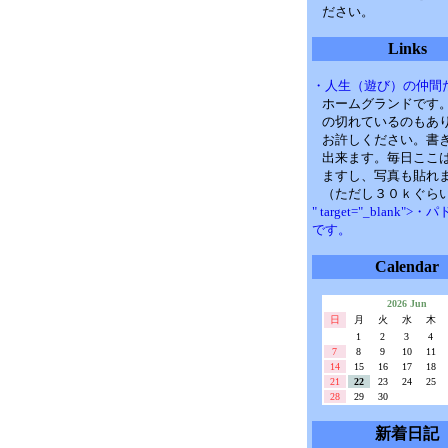
ださい。
Links
・人生（遊び）の仲間
ホームグランドです
の切れているのもあ
お許しください。書
出来ます。毎日ここ
ますし、写真も貼れ
（ただし３０ｋぐら
" target="_blank">
です。
Calendar
2026 Jun
日
月
火
水
木
1
2
3
4
7
8
9
10
11
14
15
16
17
18
21
22
23
24
25
28
29
30
新着日記