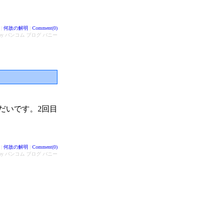
|
何故の解明
|
Comment(0)
d by バンコム ブログ バニー
だいです。2回目
|
何故の解明
|
Comment(0)
d by バンコム ブログ バニー