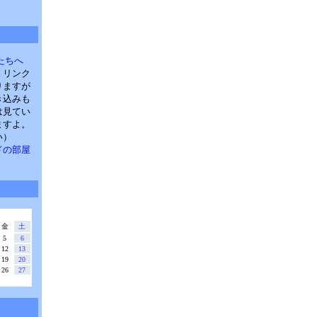
たちへ
。リンク
りますが
き込みも
は見てい
ますよ。
い）
・パドの部屋
金
土
5
6
12
13
19
20
26
27