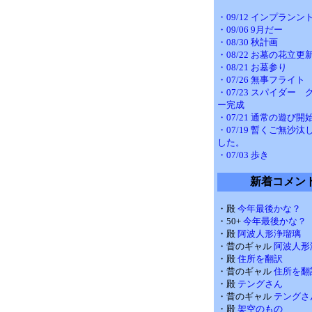
・09/12 インプランン
・09/06 9月だー
・08/30 秋計画
・08/22 お墓の花立更
・08/21 お墓参り
・07/26 無事フライト
・07/23 スパイダー
ー完成
・07/21 通常の遊び開
・07/19 暫くご無沙
した。
・07/03 歩き
新着コメン
・殿
今年最後かな？
・50+
今年最後かな？
・殿
阿波人形浄瑠璃
・昔のギャル
阿波人形
・殿
住所を翻訳
・昔のギャル
住所を翻
・殿
テングさん
・昔のギャル
テングさ
・殿
架空のもの