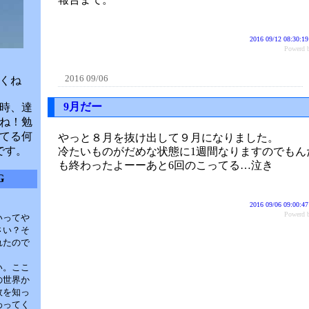
2016 09/12 08:30:19
Power
2016 09/06
くね
9月だー
時、達
ね！勉
てる何
やっと８月を抜け出して９月になりました。
です。
冷たいものがだめな状態に1週間なりますのでもん
も終わったよーーあと6回のこってる…泣き
G
2016 09/06 09:00:47
Power
いってや
さい？そ
れたので
い。ここ
の世界か
故を知っ
わってく