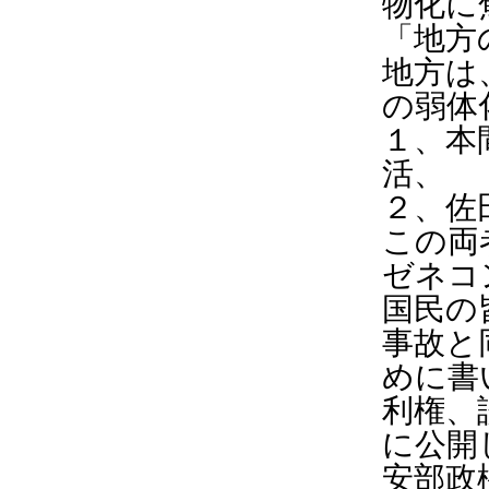
物化に
「地方
地方は
の弱体
１、本
活、
２、佐
この両
ゼネコ
国民の
事故と
めに書
利権、
に公開
安部政