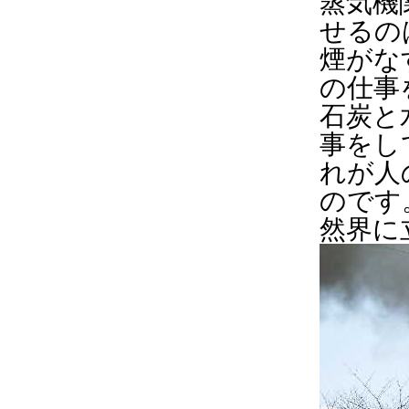
蒸気機
せるの
煙がな
の仕事
石炭と
事をし
れが人
のです
然界に