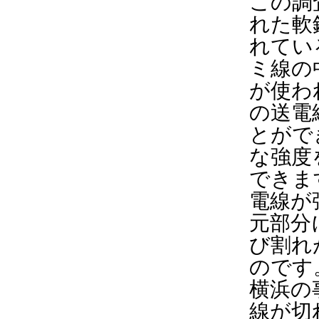
この調
れた軟
れてい
ミ線の
が使わ
の送電
とがで
な強度
できま
電線が
元部分
び割れ
のです
横浜の
線が切