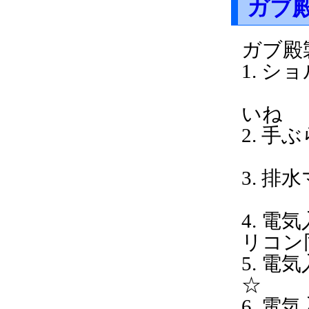
ガブ
ガブ殿
1
（携
いね
2.
3.
半
4. 
リコン
5. 
☆
6. 