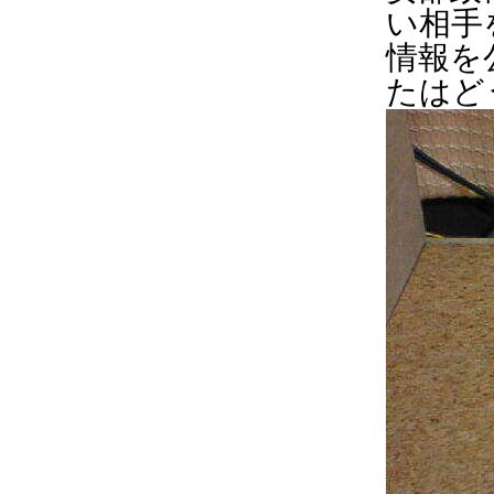
い相手
情報を
たはど