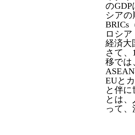
のGD
シアの
BRIC
ロシア (
経済大
さて、
移では
ASE
EUと
と伴に
とは、
って、