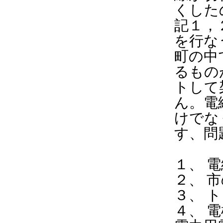
くした
記１，
を行な
町の中
るもの
トして
ん。電
けでな
す、問
１、 
２、 
３、 
４、 