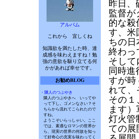
昨日、
監督が
的な殺
アルバム
す、米
これから 宜しくね
ちの日
知識欲を満たした時、達
終わっ
成感を味わえますね！勉
そして
強の意欲を駆り立てる何
かがあれば幸せです。
同時進
すが時
お勧めBLOG
れて、
・隣人のつぶやき
その１
隣人のつぶやきへ いってや
って下し。ゴメンなさい？そ
ます）
ちらから流れてこられたので
すね。
灯火管
ようこそいらっしゃい。ここ
では、素適なロマンの世界か
ての展
ら、現実の世界の何故を知っ
る展開
て好奇心の充実を味わってく