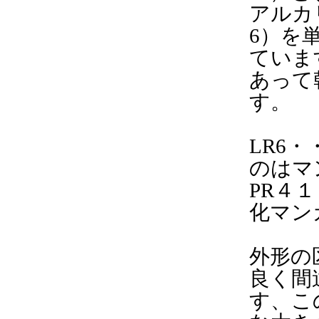
アルカ
6）を
ていま
あって
す。
LR6
のはマ
PR４
化マン
外形の
良く間
す、こ