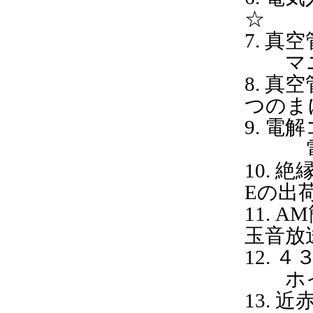
☆ 
7.
マニ
8. 
つのま
9
電解
10.
Eの出
1
玉音放
12
ホイ
13