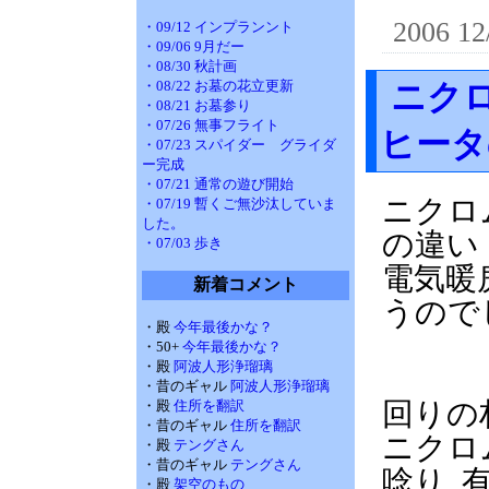
2006 12
・09/12 インプランント
・09/06 9月だー
・08/30 秋計画
・08/22 お墓の花立更新
ニク
・08/21 お墓参り
・07/26 無事フライト
ヒータ
・07/23 スパイダー グライダ
ー完成
・07/21 通常の遊び開始
ニクロ
・07/19 暫くご無沙汰していま
した。
の違い
・07/03 歩き
電気暖
新着コメント
うので
・殿
今年最後かな？
・50+
今年最後かな？
・殿
阿波人形浄瑠璃
加熱
・昔のギャル
阿波人形浄瑠璃
回りの材
・殿
住所を翻訳
・昔のギャル
住所を翻訳
ニクロム
・殿
テングさん
・昔のギャル
テングさん
唸り, 
・殿
架空のもの