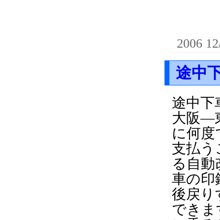
2006 12
途中
途中下
大阪―
に何度
支払う
る自動
車の印
後戻り
できま