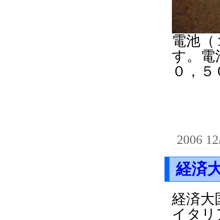
電池（
す。電
０，５
2006 12
経済大
経済大
イタリ