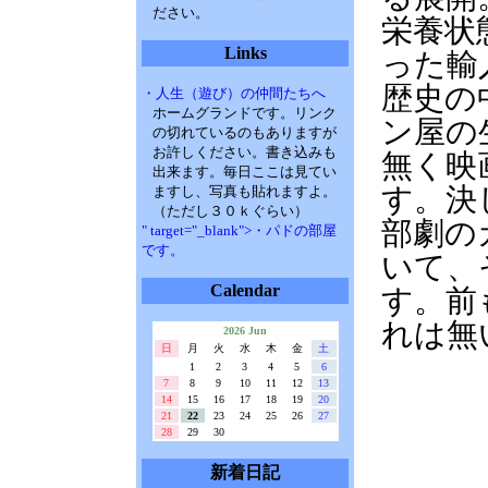
ださい。
栄養状
Links
った輸
歴史の
・人生（遊び）の仲間たちへ
ホームグランドです。リンク
ン屋の
の切れているのもありますが
お許しください。書き込みも
無く映
出来ます。毎日ここは見てい
す。決
ますし、写真も貼れますよ。
（ただし３０ｋぐらい）
部劇の
" target="_blank">・パドの部屋
です。
いて、
Calendar
す。前
れは無
2026 Jun
日
月
火
水
木
金
土
1
2
3
4
5
6
7
8
9
10
11
12
13
14
15
16
17
18
19
20
21
22
23
24
25
26
27
28
29
30
新着日記