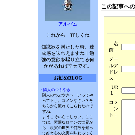
この記事へ
アルバム
これから 宜しくね
名
知識欲を満たした時、達
前：
成感を味わえますね！勉
メー
強の意欲を駆り立てる何
ルア
かがあれば幸せです。
ドレ
お勧めBLOG
ス：
UR
・隣人のつぶやき
L：
隣人のつぶやきへ いってや
って下し。ゴメンなさい？そ
コメ
ちらから流れてこられたので
ン
すね。
ト：
ようこそいらっしゃい。ここ
では、素適なロマンの世界か
ら、現実の世界の何故を知っ
て好奇心の充実を味わってく