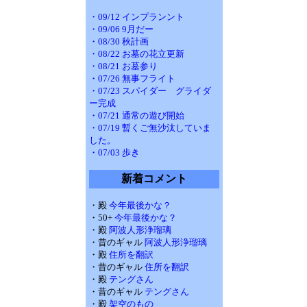
・09/12 インプランント
・09/06 9月だー
・08/30 秋計画
・08/22 お墓の花立更新
・08/21 お墓参り
・07/26 無事フライト
・07/23 スパイダー グライダ
ー完成
・07/21 通常の遊び開始
・07/19 暫くご無沙汰していま
した。
・07/03 歩き
新着コメント
・殿
今年最後かな？
・50+
今年最後かな？
・殿
阿波人形浄瑠璃
・昔のギャル
阿波人形浄瑠璃
・殿
住所を翻訳
・昔のギャル
住所を翻訳
・殿
テングさん
・昔のギャル
テングさん
・殿
架空のもの