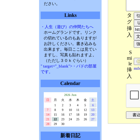
ださい。
タ
Links
グ
・人生（遊び）の仲間たちへ
挿
ホームグランドです。リンク
入
の切れているのもありますが
お許しください。書き込みも
出来ます。毎日ここは見てい
S
ますし、写真も貼れますよ。
mi
（ただし３０ｋぐらい）
le
" target="_blank">・パドの部屋
mi
挿
です。
入
Calendar
2026 Jun
日
月
火
水
木
金
土
1
2
3
4
5
6
7
8
9
10
11
12
13
14
15
16
17
18
19
20
21
22
23
24
25
26
27
28
29
30
新着日記