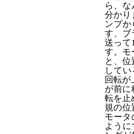
ら、な
分かり
ンプか
す、ブ
送って
す。モ
と、位
してい
回転が
が前に
転を止
規の位
モータ
ように