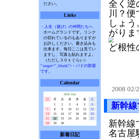
全く逆
ださい。
川？便
Links
しょう
・人生（遊び）の仲間たちへ
がりま
ホームグランドです。リンク
の切れているのもありますが
お許しください。書き込みも
ど根性
出来ます。毎日ここは見てい
ますし、写真も貼れますよ。
（ただし３０ｋぐらい）
" target="_blank">・パドの部屋
です。
Calendar
2008 02/
2026 Jun
日
月
火
水
木
金
土
新幹線
1
2
3
4
5
6
7
8
9
10
11
12
13
14
15
16
17
18
19
20
21
22
23
24
25
26
27
新幹線
28
29
30
名古屋
新着日記