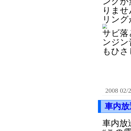
ングが
りませ
リング
サビ落
ンジン
もひさ
2008 02/
車内放
車内放