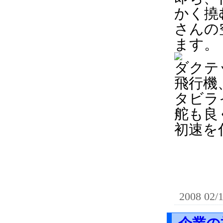
かく撓
さんの
ます。
ダクテ
飛行機
タビラ
舵も良
初速を
2008 02/