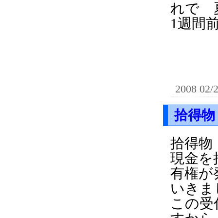
れで 
1週間
2008 02/
拾得物
拾得物
現金を
有権が
いきま
この受