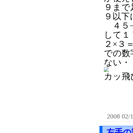
９まで
９以下
４５−
して１
２×３
での数
ない・
カッ飛
2008 02/
左手の