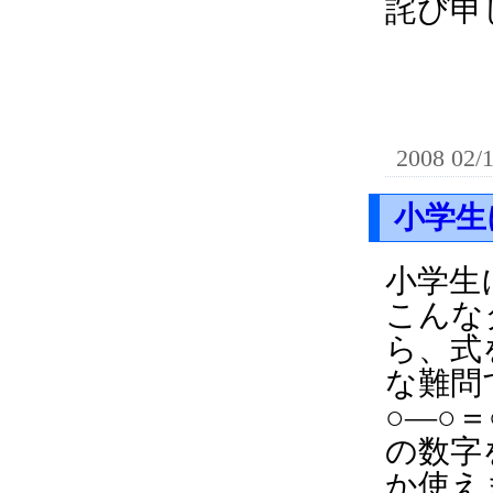
詫び申
2008 02/
小学生
小学生
こんな
ら、式
な難問
○―○＝
の数字
か使え