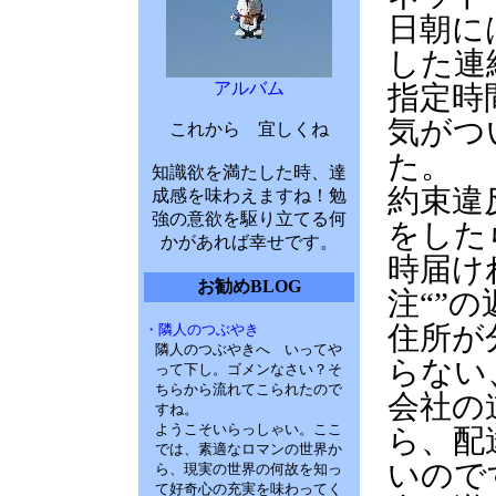
日朝に
した連
アルバム
指定時
気がつ
これから 宜しくね
た。
知識欲を満たした時、達
約束違
成感を味わえますね！勉
強の意欲を駆り立てる何
をした
かがあれば幸せです。
時届け
お勧めBLOG
注“”
住所が
・隣人のつぶやき
隣人のつぶやきへ いってや
らない
って下し。ゴメンなさい？そ
ちらから流れてこられたので
会社の
すね。
ようこそいらっしゃい。ここ
ら、配
では、素適なロマンの世界か
いので
ら、現実の世界の何故を知っ
て好奇心の充実を味わってく