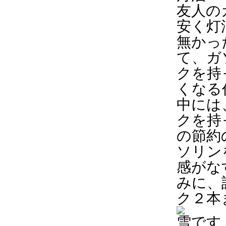
友人の
安く灯
無かっ
て、ガ
クを持
くなる
中には
クを持
の節約
ソリン
感がな
みに、
ク２本
雪です