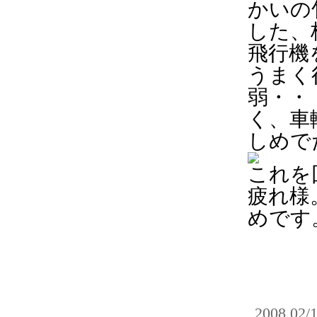
かいの
した、
飛行機
うまく
弱・・
く、車
しめで
これを
疲れ様
めです
2008 02/