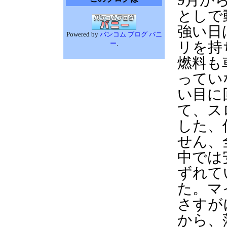
9月か
としで
強い日
Powered by
バンコム ブログ バニ
リを持
ー
.
燃料も
ってい
い目に
て、ス
した、
せん、
中では
ずれて
た。マ
さすが
から、