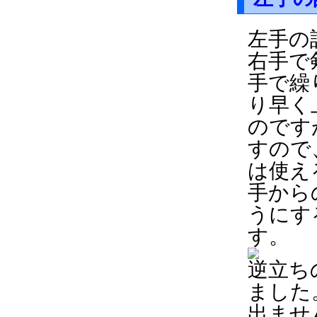
左手の
右手で
手で繰
り早く
のです
すので
は使え
手から
うにす
す。
逆立ち
ました
出ませ