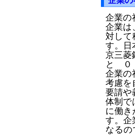
企業の
企業の
企業は
対して
す。日
京三菱
と ０
企業の
考慮を
要請や
体制で
に働き
す。企
なるの