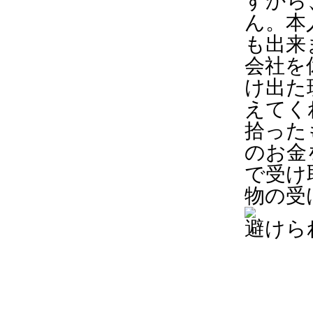
すから
ん。本
も出来
会社を
け出た
えてく
拾った
のお金
で受け
物の受
避けら