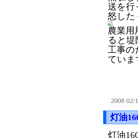
送を行
怒した
農業用
ると堤
工事の
ていま
2008 02/
灯油16
灯油16