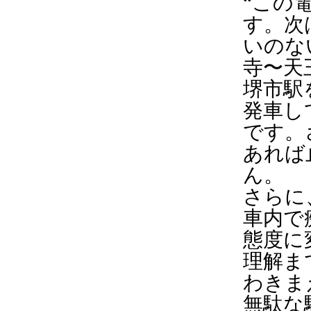
“この
す。次
いのな
寺〜天
堺市駅
発車し
です。
あれば
ん。
さらに
車内で
態度に
理解ま
わきま
無駄な