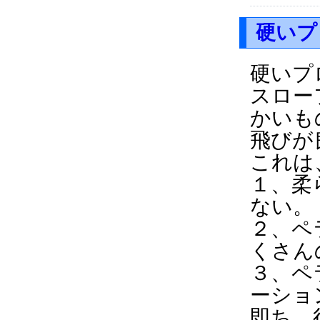
硬いプ
硬いプ
スロー
かいも
飛びが
これは
１、柔
ない。
２、ペ
くさん
３、ペ
ーショ
即ち、