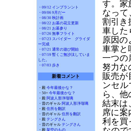
す。家
・09/12 インプランント
なって
・09/06 9月だー
・08/30 秋計画
割引き
・08/22 お墓の花立更新
・08/21 お墓参り
車した
・07/26 無事フライト
原因の
・07/23 スパイダー グライダ
ー完成
車掌と
・07/21 通常の遊び開始
・07/19 暫くご無沙汰していま
一つの
した。
努力な
・07/03 歩き
販売が
新着コメント
ンセル
・殿
今年最後かな？
ら、他
・50+
今年最後かな？
・殿
阿波人形浄瑠璃
結末は
・昔のギャル
阿波人形浄瑠璃
・殿
住所を翻訳
席に案
・昔のギャル
住所を翻訳
利を買
・殿
テングさん
・昔のギャル
テングさん
なので
・殿
架空のもの