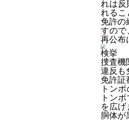
れは反
れるこ
免許の
すので
再公布
検挙
捜査機
違反も
免許証
トンボ
トンボ
を広げ
胴体が