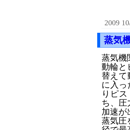
2009 10
蒸気
蒸気機
動輪と
替えて
に入っ
りピス
ち、圧
加速が
蒸気圧
径で最