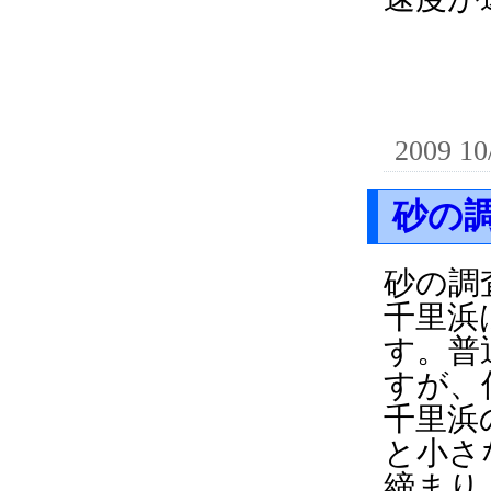
2009 10
砂の
砂の調
千里浜
す。普
すが、
千里浜の
と小さ
締まり