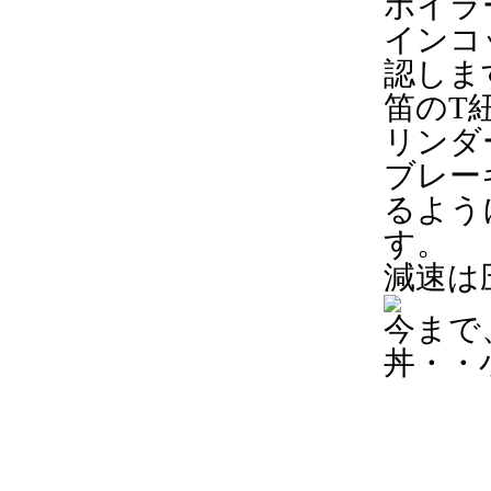
ボイラ
インコ
認しま
笛のT
リンダ
ブレー
るよう
す。
減速は
今まで
丼・・