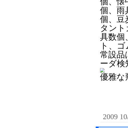
個、懐
個、雨
個、豆
タント
具数個
ト、ゴ
常設品
ーダ検
優雅な
2009 10