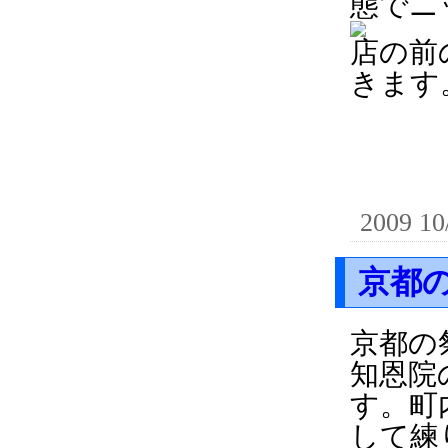
態でニ
店の前
きます
2009 10
京都
京都の
知恩院
す。町
して練