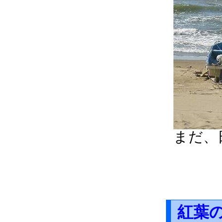
まだ、
紅葉