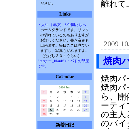
離れて
ださい。
Links
・人生（遊び）の仲間たちへ
ホームグランドです。リンク
の切れているのもありますが
お許しください。書き込みも
2009 10
出来ます。毎日ここは見てい
ますし、写真も貼れますよ。
（ただし３０ｋぐらい）
焼肉
" target="_blank">・パドの部屋
です。
焼肉パ
Calendar
焼肉パ
2026 Jun
日
月
火
水
木
金
土
ら、開
1
2
3
4
5
6
7
8
9
10
11
12
13
ーティ
14
15
16
17
18
19
20
21
22
23
24
25
26
27
の主人
28
29
30
のバイ
新着日記