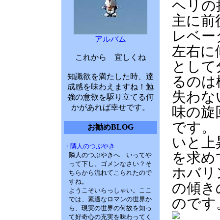
ヘリの
主に前
レベー
アルバム
左右に
これから 宜しくね
として
知識欲を満たした時、達
るのは
成感を味わえますね！勉
失わな
強の意欲を駆り立てる何
かがあれば幸せです。
味の旋
です。
お勧めBLOG
いと上
・隣人のつぶやき
を求め
隣人のつぶやきへ いってや
って下し。ゴメンなさい？そ
ホバリ
ちらから流れてこられたので
すね。
の傾き
ようこそいらっしゃい。ここ
では、素適なロマンの世界か
のです
ら、現実の世界の何故を知っ
て好奇心の充実を味わってく