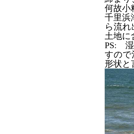
何故小
千里浜
ら流れ
土地に
PS:
すので
形状と