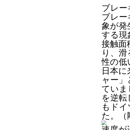
ブレー
ブレー
象が発
する現
接触面
り、滑
性の低
日本に
ャー」
ていま
を逆転
もドイ
た。（
速度が