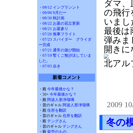
ダマ、
・09/12 インプランント
の飛行
・09/06 9月だー
・08/30 秋計画
いまし
・08/22 お墓の花立更新
最後は
・08/21 お墓参り
・07/26 無事フライト
弾みま
・07/23 スパイダー グライダ
ー完成
開きに
・07/21 通常の遊び開始
・07/19 暫くご無沙汰していま
した。
北アル
・07/03 歩き
新着コメント
・殿
今年最後かな？
・50+
今年最後かな？
・殿
阿波人形浄瑠璃
2009 10
・昔のギャル
阿波人形浄瑠璃
・殿
住所を翻訳
・昔のギャル
住所を翻訳
冬の
・殿
テングさん
・昔のギャル
テングさん
・殿
架空のもの