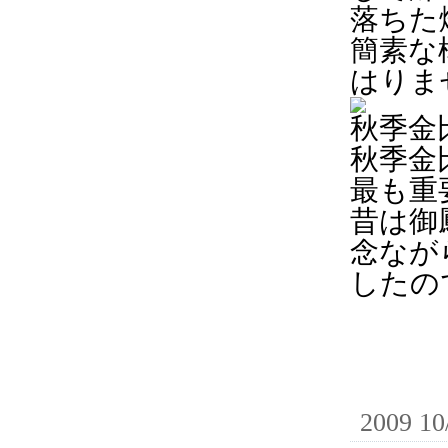
落ちた
簡素な
はりま
秋季金
秋季金
最も重
昔は御
念なが
したの
2009 10