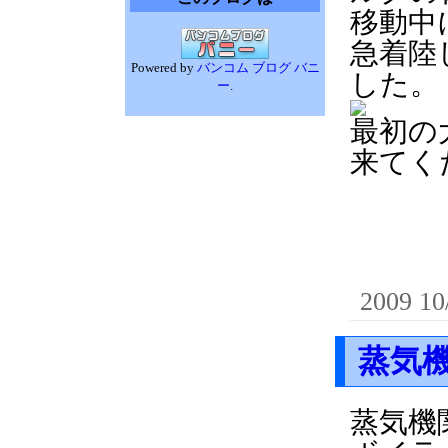
移動中
急着陸
Powered by
バンコム ブログ バニ
した。
ー
.
最初の
来てく
2009 10
蒸気
蒸気機