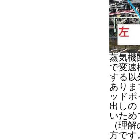
蒸気機
で変速
する以
ありま
ッドポ
出しの
いため
（理解
方です