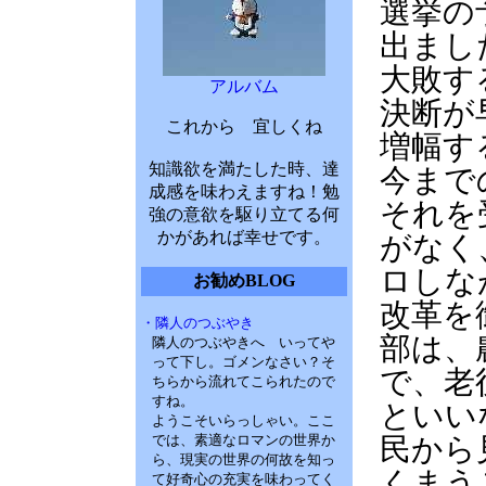
選挙の
出まし
大敗す
アルバム
決断が
これから 宜しくね
増幅す
知識欲を満たした時、達
今まで
成感を味わえますね！勉
それを
強の意欲を駆り立てる何
かがあれば幸せです。
がなく
ロしな
お勧めBLOG
改革を
・隣人のつぶやき
部は、
隣人のつぶやきへ いってや
って下し。ゴメンなさい？そ
で、老
ちらから流れてこられたので
すね。
といい
ようこそいらっしゃい。ここ
では、素適なロマンの世界か
民から
ら、現実の世界の何故を知っ
くまう
て好奇心の充実を味わってく