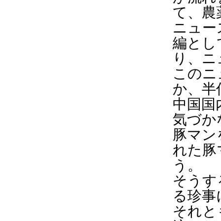
て、農
ニュー
編とし
り、ニ
このニ
か、半
中国国
気づか
豚マン
れた豚
う。
そうす
る珍事
それと