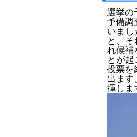
選挙の
予備調
いまし
と、そ
れ候補
とが起
投票を
出ます
揮しま