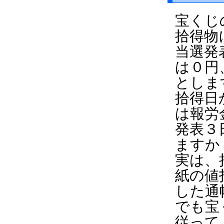
宝くじ
拾得物
当選発
は０円
としま
拾得日
は報労
発表３
ますか
実は、
紙の値
した通
でも宝
従って