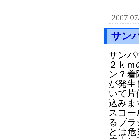
2007 07
サン
サンパ
２ｋｍ
ン？着
が発生
いて片
込みま
スコー
るブラ
とは危