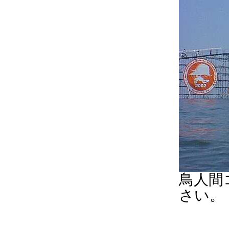
鳥人間
さい。