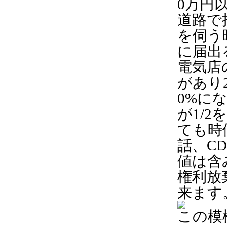
0万円
道路で
を伺う
に届出
電気店
があり
0%に
が1/
ても時
話、C
値は含
権利放
来ます
この模