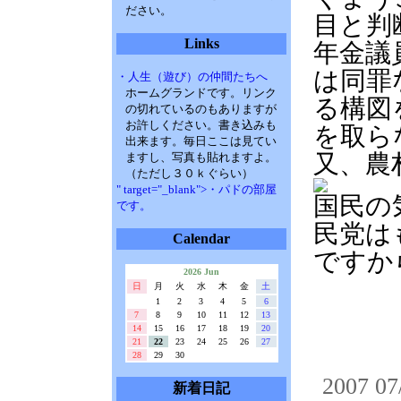
ださい。
目と判
Links
年金議
は同罪
・人生（遊び）の仲間たちへ
ホームグランドです。リンク
る構図
の切れているのもありますが
お許しください。書き込みも
を取ら
出来ます。毎日ここは見てい
又、農
ますし、写真も貼れますよ。
（ただし３０ｋぐらい）
" target="_blank">・パドの部屋
国民の
です。
民党は
Calendar
ですか
2026 Jun
日
月
火
水
木
金
土
1
2
3
4
5
6
7
8
9
10
11
12
13
14
15
16
17
18
19
20
21
22
23
24
25
26
27
28
29
30
2007 07
新着日記