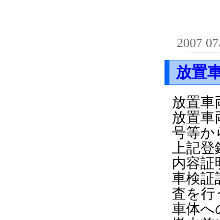
2007 07
放置
放置車
放置車
号等か
上記登
内容証
車検証
査を行
車体へ