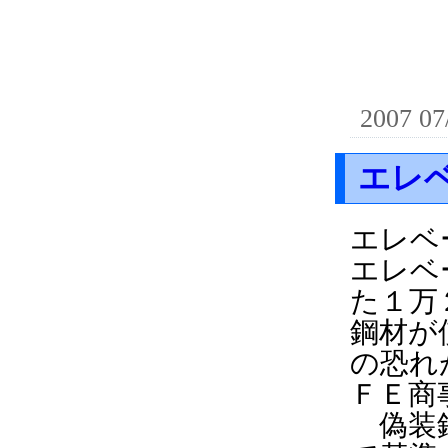
2007 07
エレ
エレベ
エレベ
た１万
鋼材が
の恐れ
ＦＥ商
偽装鋼