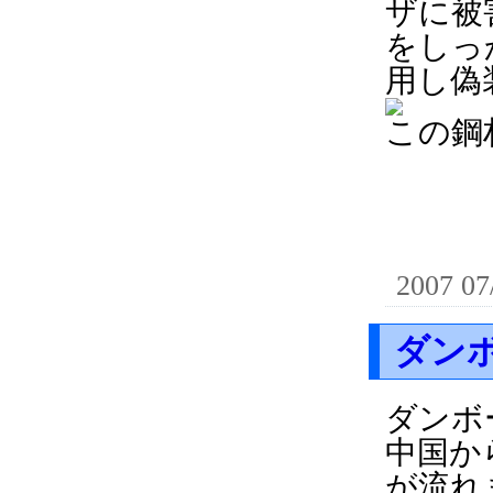
ザに被
をしっ
用し偽
この鋼材
2007 07
ダン
ダンボ
中国か
が流れ