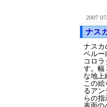
2007 07
ナス
ナスカ
ペルー
コロラ
す。幅
な地上
この絵
るアン
らの指
表面の