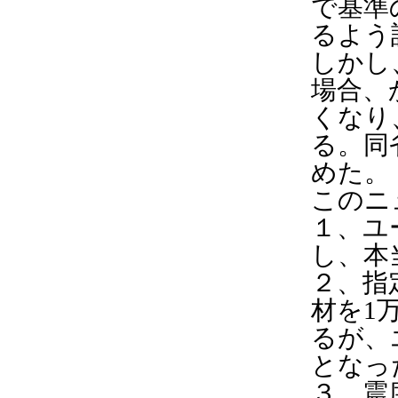
で基準
るよう
しかし
場合、
くなり
る。同
めた。
このニ
１、ユ
し、本
２、指
材を1
るが、
となっ
３、震