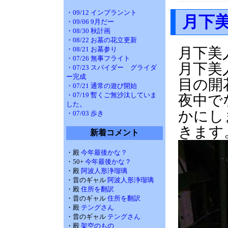
・09/12 インプランント
月下
・09/06 9月だー
・08/30 秋計画
・08/22 お墓の花立更新
月下美
・08/21 お墓参り
・07/26 無事フライト
月下美
・07/23 スパイダー グライダ
ー完成
目の開
・07/21 通常の遊び開始
・07/19 暫くご無沙汰していま
夜中で
した。
かにし
・07/03 歩き
きます
新着コメント
・殿
今年最後かな？
・50+
今年最後かな？
・殿
阿波人形浄瑠璃
・昔のギャル
阿波人形浄瑠璃
・殿
住所を翻訳
・昔のギャル
住所を翻訳
・殿
テングさん
・昔のギャル
テングさん
・殿
架空のもの