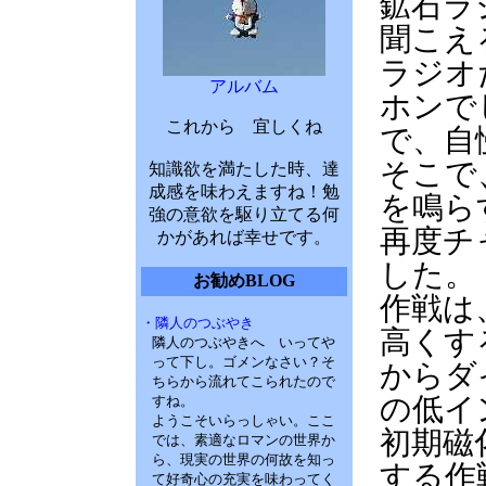
鉱石ラ
聞こえ
ラジオ
アルバム
ホンで
これから 宜しくね
で、自
そこで
知識欲を満たした時、達
成感を味わえますね！勉
を鳴ら
強の意欲を駆り立てる何
再度チ
かがあれば幸せです。
した。
お勧めBLOG
作戦は
・隣人のつぶやき
高くす
隣人のつぶやきへ いってや
って下し。ゴメンなさい？そ
からダ
ちらから流れてこられたので
の低イ
すね。
ようこそいらっしゃい。ここ
初期磁
では、素適なロマンの世界か
ら、現実の世界の何故を知っ
する作
て好奇心の充実を味わってく