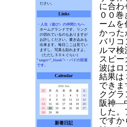
ださい。
に合わ
００巻
Links
ームを
・人生（遊び）の仲間たちへ
ホームグランドです。リンク
かった
の切れているのもありますが
バリコ
お許しください。書き込みも
出来ます。毎日ここは見てい
ルマ検
ますし、写真も貼れますよ。
（ただし３０ｋぐらい）
スピー
" target="_blank">・パドの部屋
です。
波はロ
結果は
Calendar
できま
2026 Jun
日
月
火
水
木
金
土
クグラ
1
2
3
4
5
6
7
8
9
10
11
12
13
阪神―
14
15
16
17
18
19
20
21
22
23
24
25
26
27
した。
28
29
30
ですか
新着日記