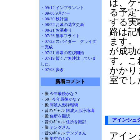
は、ケ
・09/12 インプランント
る予定
・09/06 9月だー
・08/30 秋計画
する実
・08/22 お墓の花立更新
路は記
・08/21 お墓参り
・07/26 無事フライト
ます。
・07/23 スパイダー グライダ
ー完成
が成功
・07/21 通常の遊び開始
す。こ
・07/19 暫くご無沙汰していま
した。
かかり
・07/03 歩き
室でし
新着コメント
・殿
今年最後かな？
・50+
今年最後かな？
・殿
阿波人形浄瑠璃
・昔のギャル
阿波人形浄瑠璃
・殿
住所を翻訳
アインシュ
・昔のギャル
住所を翻訳
・殿
テングさん
・昔のギャル
テングさん
アイン
・殿
架空のもの