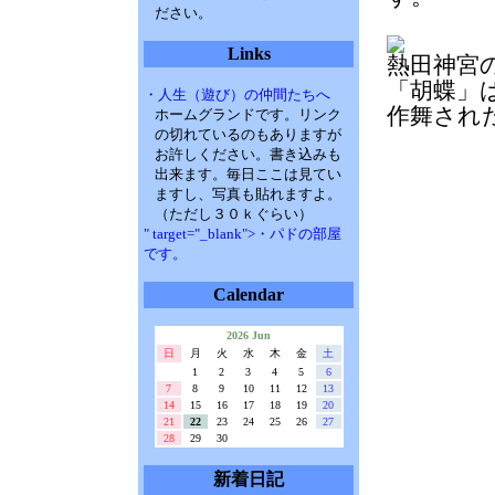
ださい。
Links
熱田神宮
「胡蝶」は
・人生（遊び）の仲間たちへ
作舞され
ホームグランドです。リンク
の切れているのもありますが
お許しください。書き込みも
出来ます。毎日ここは見てい
ますし、写真も貼れますよ。
（ただし３０ｋぐらい）
" target="_blank">・パドの部屋
です。
Calendar
2026 Jun
日
月
火
水
木
金
土
1
2
3
4
5
6
7
8
9
10
11
12
13
14
15
16
17
18
19
20
21
22
23
24
25
26
27
28
29
30
新着日記