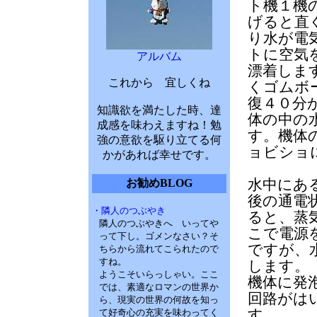
ト機１機
げると直
り水が電
トに空気
アルバム
漂着しま
これから 宜しくね
くゴムボ
復４０分
知識欲を満たした時、達
体の中の
成感を味わえますね！勉
す。機体
強の意欲を駆り立てる何
ョビショ
かがあれば幸せです。
お勧めBLOG
水中にあ
後の通電
・隣人のつぶやき
ると、蒸
隣人のつぶやきへ いってや
こで電源
って下し。ゴメンなさい？そ
ですが、
ちらから流れてこられたので
すね。
します。
ようこそいらっしゃい。ここ
機体に発
では、素適なロマンの世界か
回路がは
ら、現実の世界の何故を知っ
て好奇心の充実を味わってく
す。