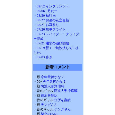
・09/12 インプランント
・09/06 9月だー
・08/30 秋計画
・08/22 お墓の花立更新
・08/21 お墓参り
・07/26 無事フライト
・07/23 スパイダー グライダ
ー完成
・07/21 通常の遊び開始
・07/19 暫くご無沙汰していま
した。
・07/03 歩き
新着コメント
・殿
今年最後かな？
・50+
今年最後かな？
・殿
阿波人形浄瑠璃
・昔のギャル
阿波人形浄瑠璃
・殿
住所を翻訳
・昔のギャル
住所を翻訳
・殿
テングさん
・昔のギャル
テングさん
・殿
架空のもの